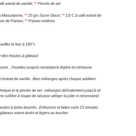
fé extrait de vanille;
**
Pincée de sel
s Mascarpone;
**
25 grs Sucre Glace;
**
1/2 C à café extrait de
ure de Fraises;
**
Fraises entières
uffez le four à 180°c
 des moules à gâteaux
sucre....Fouettez jusqu'à consistance légère et crémeuse
 l'extrait de vanille...Bien mélangez après chaque addition
himique et la pincée de sel...mélangez délicatement jusqu'à ce
une cuillère à soupe de lait pour alléger la pâte si nécessaire)
ules à tartes beurrés...Enfournez et faites cuire 15 minutes
 gâteaux soient dorés et légers au toucher