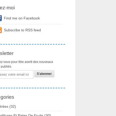
ez-moi
Find me on Facebook
Subscribe to RSS feed
letter
z-vous pour être averti des nouveaux
s publiés.
gories
trées
(32)
nfitures Et Pates De Fruits
(30)