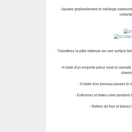
-
Ajoutez graduellement le mélange babeurre-
collante
-
Transférez la pâte obtenue sur une surface fa
-
A l'aide d'un emporte-pièce rond et cannel
chemis
-
A l'aide d'un pinceau passez le
-
Enfournez et faites cuire pendant 
-
Retirez du four et placez l