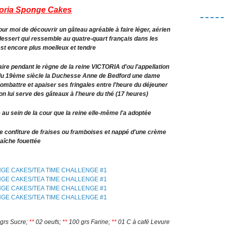
toria Sponge Cakes
our moi de découvrir un gâteau agréable à faire léger, aérien
dessert qui ressemble au quatre-quart français dans les
est encore plus moelleux et tendre
ire pendant le règne de la reine VICTORIA d'ou l'appellation
t du 19ème siècle la Duchesse Anne de Bedford une dame
ombattre et apaiser ses fringales entre l'heure du déjeuner
on lui serve des gâteaux à l'heure du thé (17 heures)
 au sein de la cour que la reine elle-même l'a adoptée
 de confiture de fraises ou framboises et nappé d'une crème
raîche fouettée
grs Sucre;
**
02 oeufs;
**
100 grs Farine;
**
01 C à café Levure