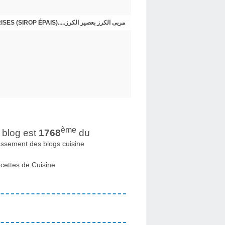
CONFITURE DE CERISES AU JUS DE CERISES (SIROP ÉPAIS).....مربى الكرز بعصير الكرز
ème
blog est
1768
du
assement des blogs cuisine
cettes de Cuisine