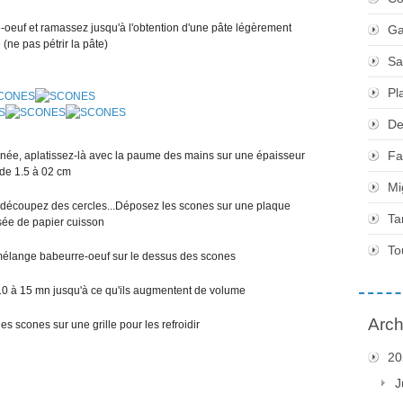
oeuf et ramassez jusqu'à l'obtention d'une pâte légèrement
Ga
 (ne pas pétrir la pâte)
Sa
Pl
De
Fa
rinée, aplatissez-là avec la paume des mains sur une épaisseur
de 1.5 à 02 cm
Mi
é découpez des cercles...Déposez les scones sur une plaque
Ta
ée de papier cuisson
To
 mélange babeurre-oeuf sur le dessus des scones
10 à 15 mn jusqu'à ce qu'ils augmentent de volume
Arch
es scones sur une grille pour les refroidir
20
J