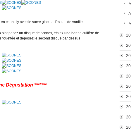
M
A
n chantilly avec le sucre glace et l'extrait de vanille
M
n plat posez un disque de scones, étalez une bonne cuillère de
20
me fouettée et déposez le second disque par dessus
20
20
20
20
ne Dégustation *******
20
20
20
20
20