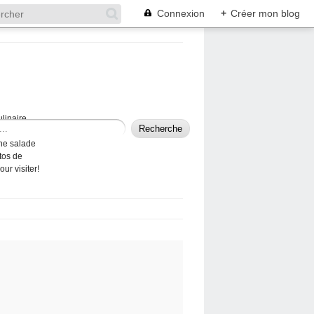
Connexion
+
Créer mon blog
ulinaire
 trouverez une
nne salade
tos de
ur visiter!