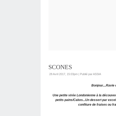
SCONES
28 Avril 2017, 15:03pm
|
Publié par ASSIA
Bonjour....Ravie
Une petite virée Londonienne à la découverte
petits pains/Cakes...Un dessert par excel
confiture de fraises ou f