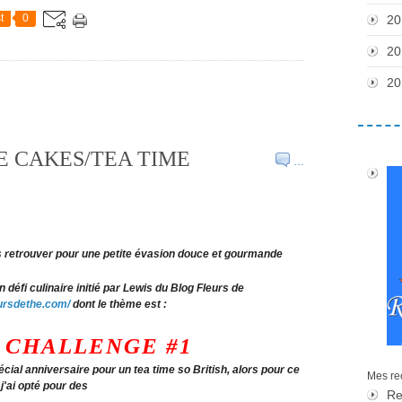
t
0
20
20
20
E CAKES/TEA TIME
…
s retrouver pour une petite évasion douce et gourmande
n défi culinaire initié par Lewis du Blog Fleurs de
eursdethe.com/
dont le thème est :
 CHALLENGE #1
pécial anniversaire pour un tea time so British, alors pour ce
Mes rec
 j'ai opté pour des
Re