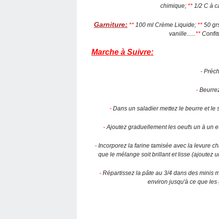
chimique;
**
1/2 C à ca
Garniture:
**
100 ml Crème Liquide;
**
50 gr
vanille......
**
Confit
Marche à Suivre:
-
Précha
-
Beurrez
-
Dans un saladier mettez le beurre et le 
-
Ajoutez graduellement les oeufs un à un et
-
Incorporez la farine tamisée avec la levure c
que le mélange soit brillant et lisse (ajoutez 
-
Répartissez la pâte au 3/4 dans des minis mo
environ jusqu'à ce que les