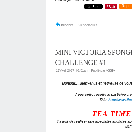
Repos
Brioches Et Viennoiseries
MINI VICTORIA SPONG
CHALLENGE #1
27 Avril 2017, 02:51am
|
Publié par ASSIA
Bonjour.....Bienvenus et heureuse de vou
Avec cette recette je participe à u
Thé:
http://www.fl
TEA TIME
Il s'agit de réaliser une spécialité anglaise s
défi