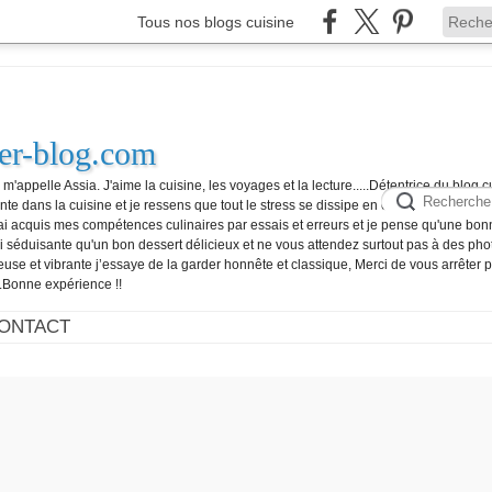
Tous nos blogs cuisine
ver-blog.com
appelle Assia. J'aime la cuisine, les voyages et la lecture.....Détentrice du blog c
ente dans la cuisine et je ressens que tout le stress se dissipe en cuisinant.....Vous
J'ai acquis mes compétences culinaires par essais et erreurs et je pense qu'une bo
si séduisante qu'un bon dessert délicieux et ne vous attendez surtout pas à des pho
euse et vibrante j’essaye de la garder honnête et classique, Merci de vous arrêter po
.Bonne expérience !!
ONTACT