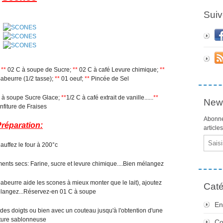
Suiv
;
**
02 C à soupe de Sucre;
**
02 C à café Levure chimique;
**
Babeurre (1/2 tasse);
**
01 oeuf;
**
Pincée de Sel
 à soupe Sucre Glace;
**
1/2 C à café extrait de vanille......
**
News
nfiture de Fraises
Abonne
réparation:
article
Email
uffez le four à 200°c
ents secs: Farine, sucre et levure chimique....Bien mélangez
babeurre aide les scones à mieux monter que le lait), ajoutez
Caté
mélangez...Réservez-en 01 C à soupe
En
s des doigts ou bien avec un couteau jusqu'à l'obtention d'une
ture sablonneuse
Co