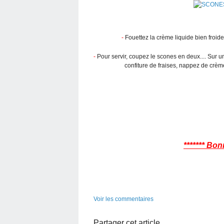
-
Fouettez la crème liquide bien froide e
-
Pour servir, coupez le scones en deux.... Sur u
confiture de fraises, nappez de crè
******* Bon
Voir les commentaires
Partager cet article