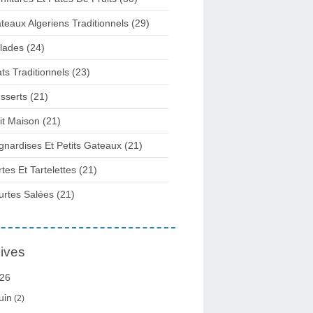
teaux Algeriens Traditionnels
(29)
lades
(24)
ats Traditionnels
(23)
sserts
(21)
it Maison
(21)
gnardises Et Petits Gateaux
(21)
rtes Et Tartelettes
(21)
urtes Salées
(21)
ives
26
uin
(2)