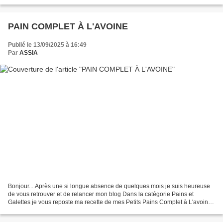
Dixième Ment Aujourd'hui 06 Novembre 2017 journée...
PAIN COMPLET À L'AVOINE
Publié le 13/09/2025 à 16:49
Par
ASSIA
Bonjour....Après une si longue absence de quelques mois je suis heureuse
de vous retrouver et de relancer mon blog Dans la catégorie Pains et
Galettes je vous reposte ma recette de mes Petits Pains Complet à L'avoine
L'avoine mon nouveau coup de cœur......Contrairement...