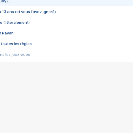
 DayZ
 a 13 ans (et vous l'avez ignoré)
e (littéralement)
im Rayan
 toutes les règles
s les jeux vidéo
us choquant de Rockstar ? - Le scandale BULLY
e plus moche de Steam
du RÊVE tourne au CAUCHEMAR
pendant 8 heures
it… à tort
umiliés par un jeu vidéo
ire - Final Fantasy 8