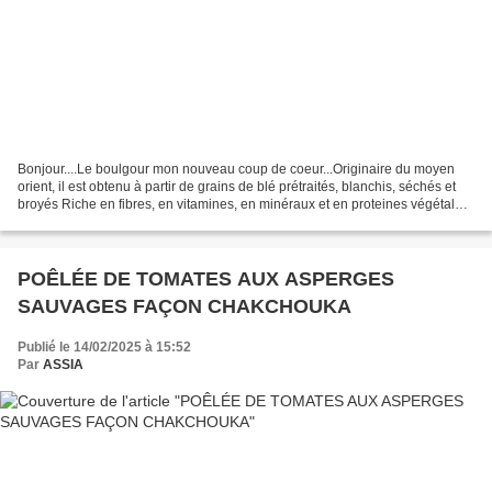
Bonjour....Le boulgour mon nouveau coup de coeur...Originaire du moyen
orient, il est obtenu à partir de grains de blé prétraités, blanchis, séchés et
broyés Riche en fibres, en vitamines, en minéraux et en proteines végétales,
il a une teneur élevée...
POÊLÉE DE TOMATES AUX ASPERGES
SAUVAGES FAÇON CHAKCHOUKA
Publié le 14/02/2025 à 15:52
Par
ASSIA