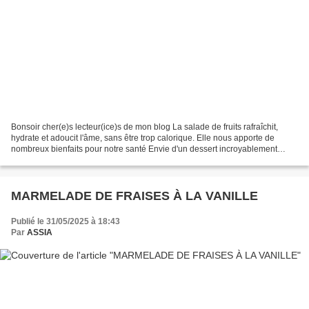
Bonsoir cher(e)s lecteur(ice)s de mon blog La salade de fruits rafraîchit,
hydrate et adoucit l'âme, sans être trop calorique. Elle nous apporte de
nombreux bienfaits pour notre santé Envie d'un dessert incroyablement
délicieux, rafraîchissant et facile...
MARMELADE DE FRAISES À LA VANILLE
Publié le 31/05/2025 à 18:43
Par
ASSIA