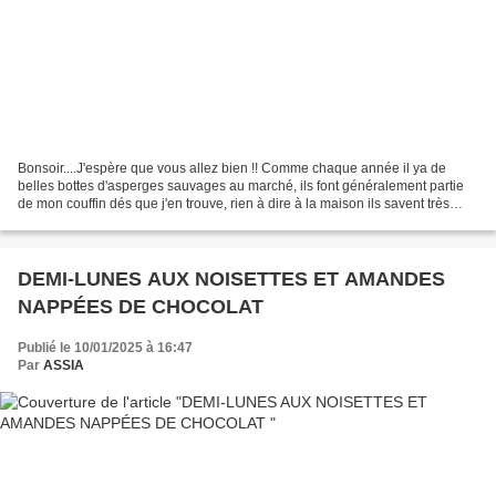
Bonsoir....J'espère que vous allez bien !! Comme chaque année il ya de
belles bottes d'asperges sauvages au marché, ils font généralement partie
de mon couffin dés que j'en trouve, rien à dire à la maison ils savent très
bien que j'en raffole En général...
DEMI-LUNES AUX NOISETTES ET AMANDES
NAPPÉES DE CHOCOLAT
Publié le 10/01/2025 à 16:47
Par
ASSIA