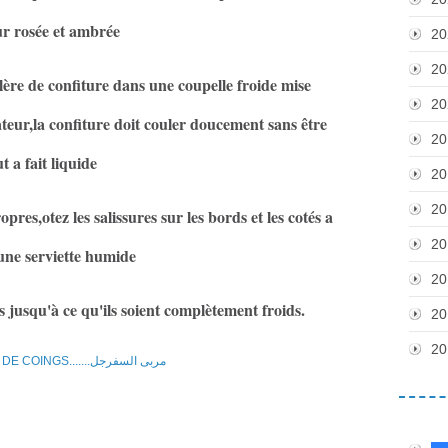
ur rosée et ambrée
20
20
llère de confiture dans une coupelle froide mise
20
eur,la confiture doit couler doucement sans être
20
t a fait liquide
20
20
pres,otez les salissures sur les bords et les cotés a
20
'une serviette humide
20
s jusqu'à ce qu'ils soient complètement froids.
20
20