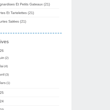
gnardises Et Petits Gateaux
(21)
rtes Et Tartelettes
(21)
urtes Salées
(21)
ives
26
uin
(2)
ai
(4)
vril
(3)
ars
(1)
25
24
23