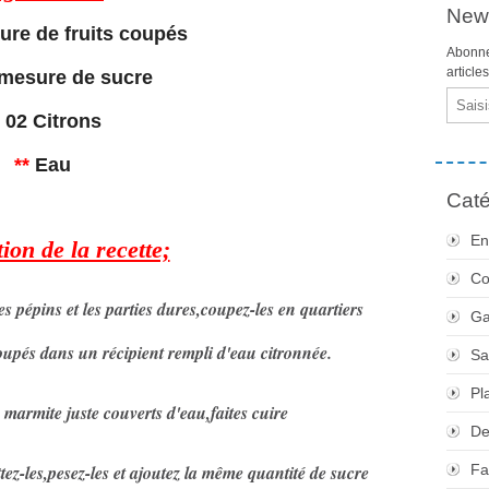
News
re de fruits coupés
Abonne
article
mesure de sucre
Email
*
02 Citrons
**
Eau
Caté
En
ion de la recette;
Co
es pépins et les parties dures,coupez-les en quartiers
Ga
coupés dans un récipient rempli d'eau citronnée.
Sa
Pl
 marmite juste couverts d'eau,faites cuire
De
tez-les,pesez-les et ajoutez la même quantité de sucre
Fa