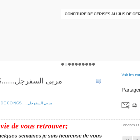
Voir les c
CONFITURE DE COINGS.......مربى السفرجل
…
Partager
vie de vous retrouver;
Brioches Et
elques semaines je suis heureuse de vous
<<
<