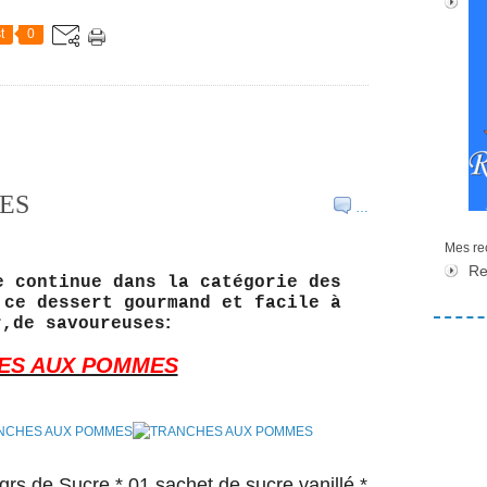
t
0
ES
…
Mes rec
Re
e continue dans la catégorie des
 ce dessert gourmand et facile à
:
r,de savoureuses
ES AUX POMMES
grs de Sucre * 01 sachet de sucre vanillé *