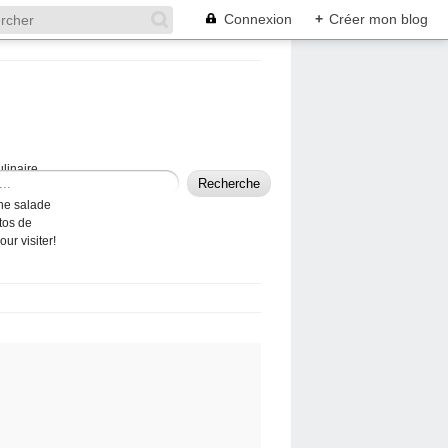
Connexion
+
Créer mon blog
ulinaire
 trouverez une
nne salade
tos de
ur visiter!