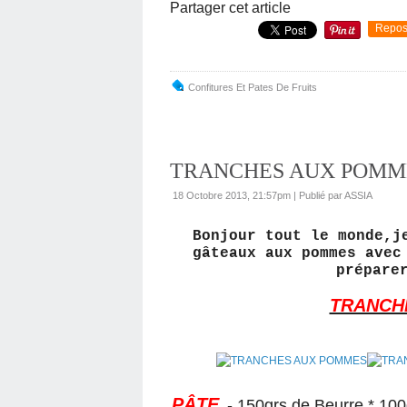
Partager cet article
Repos
Confitures Et Pates De Fruits
TRANCHES AUX POMM
18 Octobre 2013, 21:57pm
|
Publié par ASSIA
Bonjour tout le monde,j
gâteaux aux pommes avec
prépare
TRANCH
PÂTE
- 150grs de Beurre * 100