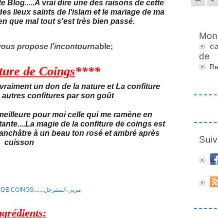
 Blog.....A vrai dire une des raisons de cette
es lieux saints de l'islam et le mariage de ma
en que mal tout s'est très bien passé.
Mon 
vous propose l'incontourna
ble;
cl
de
Re
ture de Coings
****
 vraiment un don de la nature et La confiture
s autres confitures par son goût
 meilleure pour moi celle qui me ramène en
ante....La magie de la confiture de coings est
anchâtre à un beau ton rosé et ambré après
Suiv
cuisson
ngrédients
: