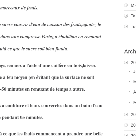
Mi
 morceaux de fruits.
Ta
 sucre,couvrir d'eau de cuisson des fruits,ajoutez le
To
s dans une compresse.Portez a ébullition en remuant
u'à ce que le sucre soit bien fondu.
Arch
20
s,remuez a l'aide d'une cuillère en bois,laissez
J
re a feu moyen (en évitant que la surface ne soit
M
-50 minutes en remuant de temps a autre.
A
M
s a confiture et leurs couvercles dans un bain d'eau
20
e pendant 05 minutes.
20
à ce que les fruits commencent a prendre une belle
20