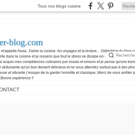
Tous nos blogs cuisine
ver-blog.com
appelle Assia. J'aime la cuisine, les voyages et la lecture.....Détentrice du blog c
ente dans la cuisine et je ressens que tout le stress se dissipe en cuisinant.....Vous
J'ai acquis mes compétences culinaires par essais et erreurs et je pense qu'une bo
si séduisante qu'un bon dessert délicieux et ne vous attendez surtout pas à des pho
euse et vibrante j’essaye de la garder honnête et classique, Merci de vous arrêter po
.Bonne expérience !!
ONTACT