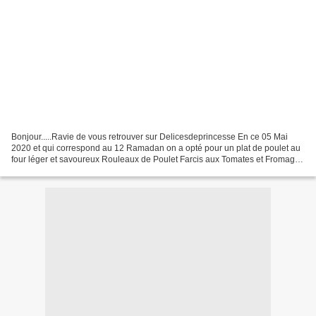
Bonjour.....Ravie de vous retrouver sur Delicesdeprincesse En ce 05 Mai
2020 et qui correspond au 12 Ramadan on a opté pour un plat de poulet au
four léger et savoureux Rouleaux de Poulet Farcis aux Tomates et Fromage
Une recette délicate et qui convient...