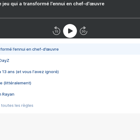
e jeu qui a transformé l’ennui en chef-d’œuvre
nsformé l’ennui en chef-d’œuvre
 DayZ
 a 13 ans (et vous l'avez ignoré)
e (littéralement)
im Rayan
 toutes les règles
s les jeux vidéo
us choquant de Rockstar ? - Le scandale BULLY
e plus moche de Steam