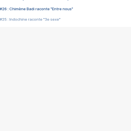
#26 : Chimène Badi raconte "Entre nous"
#25 : Indochine raconte "3e sexe"
#24 : Zaho raconte "C'est chelou"
#23 : Patrick Bruel raconte "Au café des délices"
#22 : Kyo raconte "Le chemin"
#21 : Nolwenn Leroy raconte "Cassé"
#20 : Patrick Hernandez raconte "Born to be alive"
#19 : Lorie raconte "Près de moi"
#18 : Michael Jones raconte "A nos actes manqués" (avec Jean-Jacque
#17 : Khaled raconte "Aïcha"
#16 : Corneille raconte "Parce qu'on vient de loin"
#15 : Indochine raconte "L'aventurier"