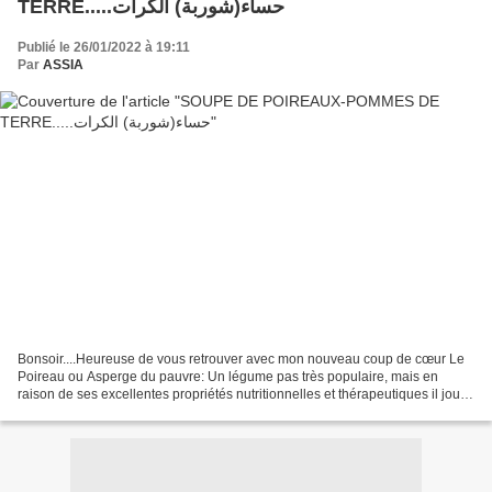
TERRE.....حساء(شوربة) الكرات
Publié le 26/01/2022 à 19:11
Par
ASSIA
Bonsoir....Heureuse de vous retrouver avec mon nouveau coup de cœur Le
Poireau ou Asperge du pauvre: Un légume pas très populaire, mais en
raison de ses excellentes propriétés nutritionnelles et thérapeutiques il joue
un rôle important dans notre alimentation...Étroitement...