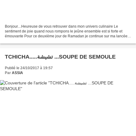
Bonjour....Heureuse de vous retrouver dans mon univers culinaire Le
sentiment de joie quand nous rompons le jeûne ensemble est si forte et
émouvante Pour ce deuxième jour de Ramadan je continue sur ma lancée
des soupes avec cette fois-ci une soupe plutôt...
TCHICHA.....تشيشة ...SOUPE DE SEMOULE
Publié le 24/10/2017 à 19:57
Par
ASSIA