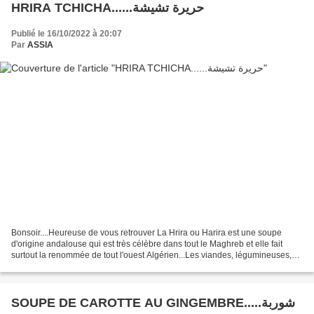
HRIRA TCHICHA......حريرة تشيشة
Publié le 16/10/2022 à 20:07
Par
ASSIA
Bonsoir....Heureuse de vous retrouver La Hrira ou Harira est une soupe
d'origine andalouse qui est très célèbre dans tout le Maghreb et elle fait
surtout la renommée de tout l'ouest Algérien...Les viandes, légumineuses,
légumes, herbes aromatiques et...
SOUPE DE CAROTTE AU GINGEMBRE.....شوربة