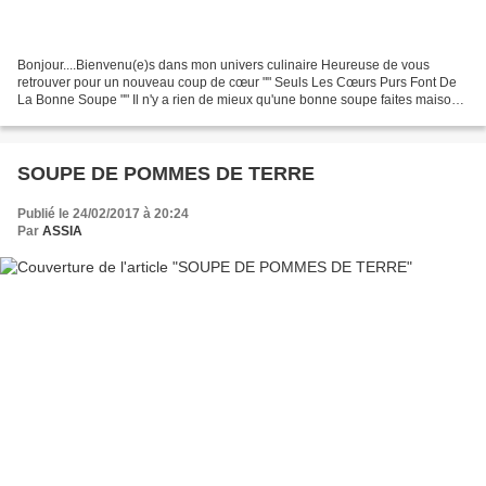
Bonjour....Bienvenu(e)s dans mon univers culinaire Heureuse de vous
retrouver pour un nouveau coup de cœur "" Seuls Les Cœurs Purs Font De
La Bonne Soupe "" Il n'y a rien de mieux qu'une bonne soupe faites maison
pour faire face aux changements de saison...
SOUPE DE POMMES DE TERRE
Publié le 24/02/2017 à 20:24
Par
ASSIA