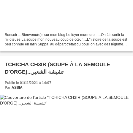
Bonsoir ....Bienvenu(e)s sur mon blog Le foyer murmure ......On fait sortir la
mijoteuse La soupe mon nouveau coup de cœur.....L'histoire de la soupe est
peu connue en latin Suppa, au départ c'était du bouillon avec des légumes
et des épices consommée...
TCHICHA CH3IR (SOUPE À LA SEMOULE
D'ORGE)...تشيشة الشعير
Publié le 01/11/2021 à 14:07
Par
ASSIA