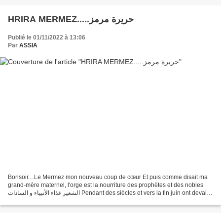
HRIRA MERMEZ.....حريرة مرمز
Publié le 01/11/2022 à 13:06
Par
ASSIA
Bonsoir....Le Mermez mon nouveau coup de cœur Et puis comme disait ma
grand-mère maternel, l'orge est la nourriture des prophètes et des nobles
الشعير غذاء الأنبياء و السادات Pendant des siècles et vers la fin juin ont devait
décider si l'année était...