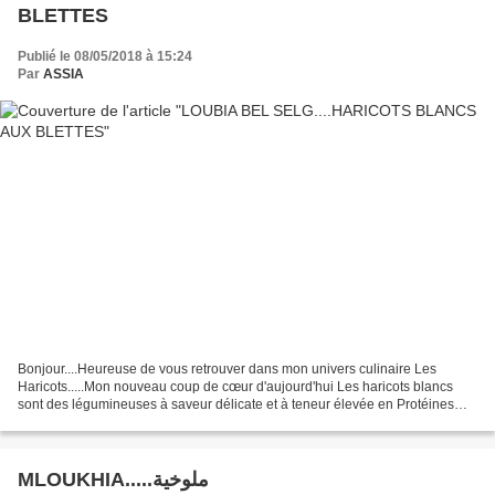
BLETTES
Publié le 08/05/2018 à 15:24
Par
ASSIA
Bonjour....Heureuse de vous retrouver dans mon univers culinaire Les
Haricots.....Mon nouveau coup de cœur d'aujourd'hui Les haricots blancs
sont des légumineuses à saveur délicate et à teneur élevée en Protéines
végétales, Acides aminés et Amidons, mais...
MLOUKHIA.....ملوخية