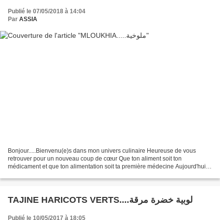
Publié le 07/05/2018 à 14:04
Par
ASSIA
Bonjour.....Bienvenu(e)s dans mon univers culinaire Heureuse de vous
retrouver pour un nouveau coup de cœur Que ton aliment soit ton
médicament et que ton alimentation soit ta première médecine Aujourd'hui
on va parler d'une plante potagère qui est la...
TAJINE HARICOTS VERTS....لوبية خضرة مرقة
Publié le 10/05/2017 à 18:05