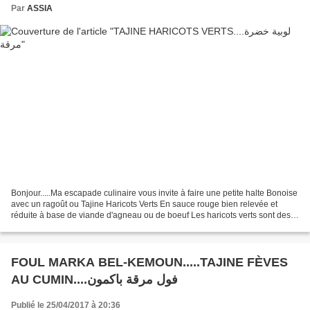
Par
ASSIA
Bonjour.....Ma escapade culinaire vous invite à faire une petite halte Bonoise
avec un ragoût ou Tajine Haricots Verts En sauce rouge bien relevée et
réduite à base de viande d'agneau ou de boeuf Les haricots verts sont des
légumes très populaire au printemps...
FOUL MARKA BEL-KEMOUN.....TAJINE FÈVES
AU CUMIN....فول مرقة باكمون
Publié le 25/04/2017 à 20:36