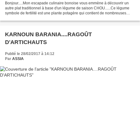
Bonjour.....Mon escapade culinaire bonoise vous emmène à découvrir un
autre plat traditionnel à base d'un légume de saison CHOU......Ce légume
symbole de fertilité est une plante potagère qui contient de nombreuses
vitamines, des minéraux comme le potassium...
KARNOUN BARANIA....RAGOÛT
D'ARTICHAUTS
Publié le 28/02/2017 à 14:12
Par
ASSIA