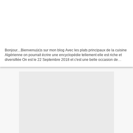
Bonjour....Bienvenu(e)s sur mon blog Avec les plats principaux de la cuisine
Algérienne on pourrait écrire une encyclopédie tellement elle est riche et
diversifiée On est le 22 Septembre 2018 et c'est une belle occasion de
préparer un plat automnal par...