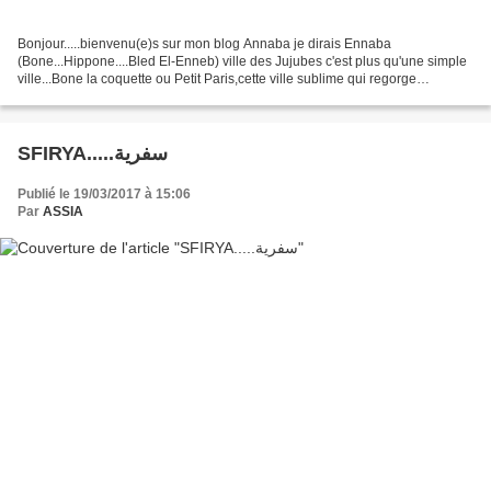
Bonjour.....bienvenu(e)s sur mon blog Annaba je dirais Ennaba
(Bone...Hippone....Bled El-Enneb) ville des Jujubes c'est plus qu'une simple
ville...Bone la coquette ou Petit Paris,cette ville sublime qui regorge
d'histoires et de cultures plus que millénaires,...
SFIRYA.....سفرية
Publié le 19/03/2017 à 15:06
Par
ASSIA