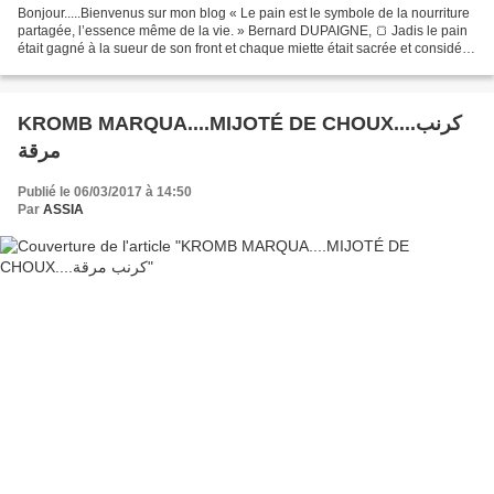
Bonjour.....Bienvenus sur mon blog « Le pain est le symbole de la nourriture
partagée, l’essence même de la vie. » Bernard DUPAIGNE, 🍞 Jadis le pain
était gagné à la sueur de son front et chaque miette était sacrée et considéré
comme une bénédiction du...
KROMB MARQUA....MIJOTÉ DE CHOUX....كرنب
مرقة
Publié le 06/03/2017 à 14:50
Par
ASSIA